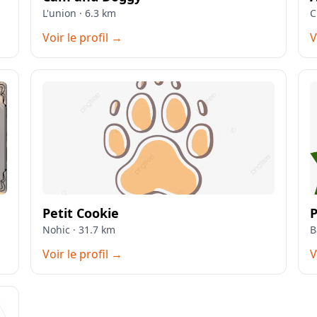
L'union · 6.3 km
C
Voir le profil →
V
Petit Cookie
P
Nohic · 31.7 km
B
Voir le profil →
V