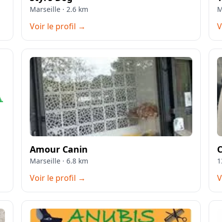
Marseille · 2.6 km
M
Voir le profil →
V
Amour Canin
C
Marseille · 6.8 km
1
Voir le profil →
V