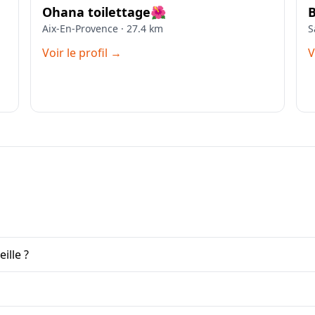
Ohana toilettage🌺
B
Aix-En-Provence · 27.4 km
S
Voir le profil →
V
ille ?