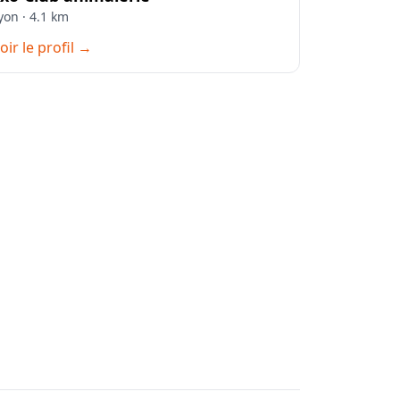
yon · 4.1 km
oir le profil →