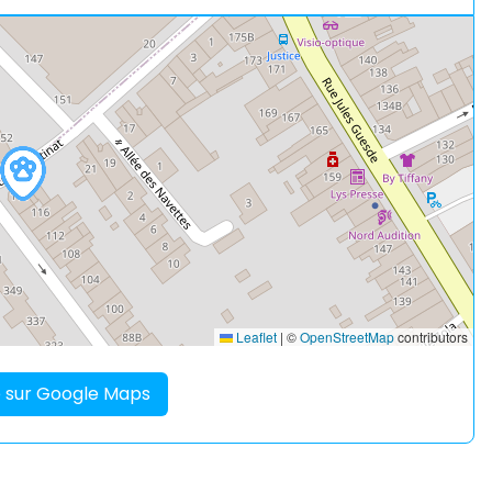
Leaflet
|
©
OpenStreetMap
contributors
re sur Google Maps