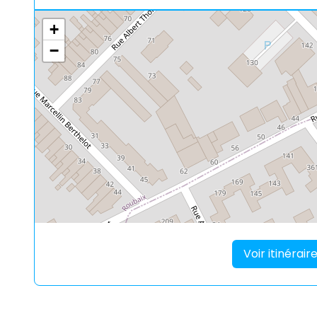
+
−
Voir itinérai