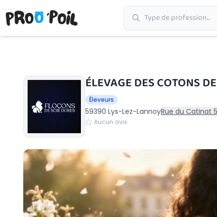
Accueil
›
Lys-Lez-Lannoy
›
ÉLEVAGE DES COTONS DE SOIE D'OR
ÉLEVAGE DES COTONS DE 
Éleveurs
59390 Lys-Lez-Lannoy
Rue du Catinat 
Aucun avis