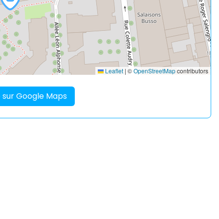
Leaflet
|
©
OpenStreetMap
contributors
re sur Google Maps