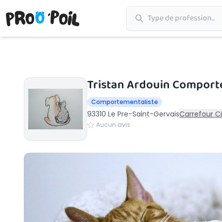
Accueil
›
Le Pre-Saint-Gervais
›
Tristan Ardouin Comportementaliste félin et canin
Tristan Ardouin Comporte
Comportementaliste
93310 Le Pre-Saint-Gervais
Carrefour Cit
Aucun avis