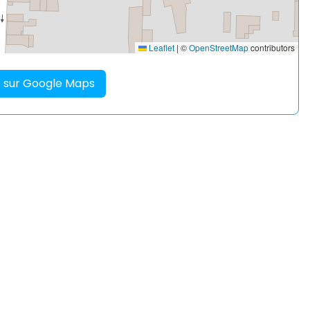
Leaflet
|
©
OpenStreetMap
contributors
re sur Google Maps