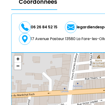
Coordonnées
06 26 84 52 15
legardiendes
17 Avenue Pasteur 13580 La Fare-les-Oli
+
−