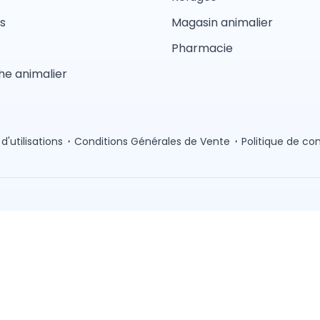
s
Magasin animalier
Pharmacie
e animalier
d'utilisations
Conditions Générales de Vente
Politique de con
Pension
Comportement
Garderie
Magasin anima
Lyon
Toulouse