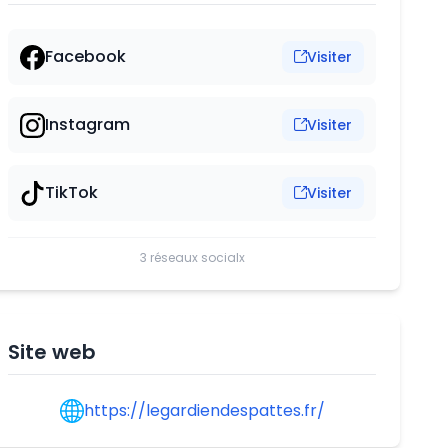
Facebook
Visiter
Instagram
Visiter
TikTok
Visiter
3 réseaux socialx
Site web
https://legardiendespattes.fr/