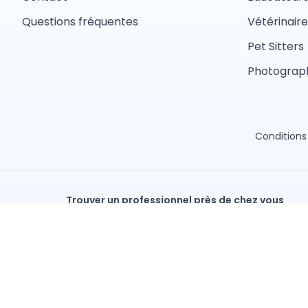
Questions fréquentes
Vétérinaire
Pet Sitters
Photograph
Conditions 
Trouver un professionnel près de chez vous
Toiletteur
Éducateur canin
Pet sitter
Éleveur
Services par ville
Paris
Marseille