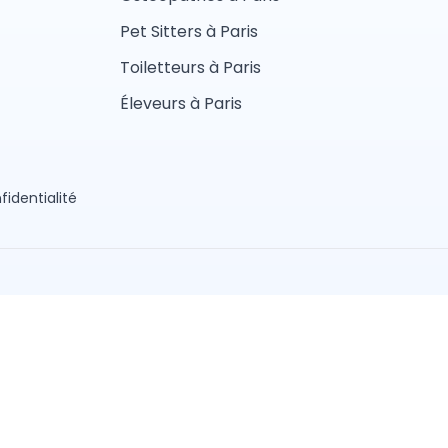
Pet Sitters à Paris
Toiletteurs à Paris
Éleveurs à Paris
fidentialité
aliste
Vétérinaire
lier
Ostéopathe animalier
Nice