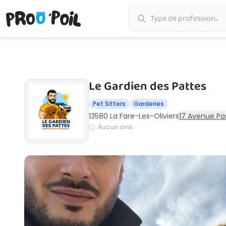
Accueil
›
La Fare-Les-Oliviers
›
Le Gardien des Pattes
Le Gardien des Pattes
Pet Sitters
Garderies
13580 La Fare-Les-Oliviers
17 Avenue Pas
Aucun avis