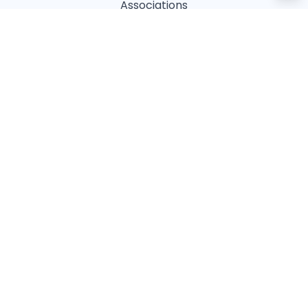
Associations
Refuges
Magasin animalier
Pharmacie
Recherches fréquentes
Vétérinaires à Paris
Garderies à Paris
Associations à Paris
Pharmacies à Paris
Ostéopathes à Paris
Pet Sitters à Paris
Toiletteurs à Paris