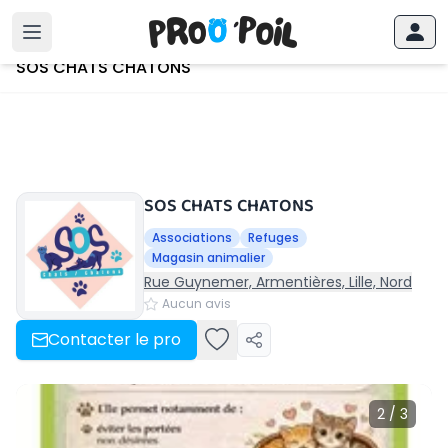
Accueil
›
SOS CHATS CHATONS
SOS CHATS CHATONS
SOS CHATS CHATONS
Associations
Refuges
Magasin animalier
Rue Guynemer, Armentières, Lille, Nord
Aucun avis
Contacter le pro
2 / 3