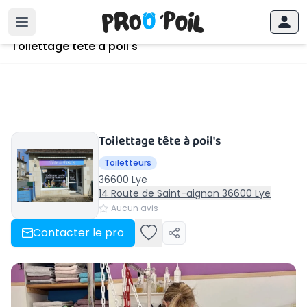
Accueil
›
Lye
›
Toilettage tête à poil's
Toilettage tête à poil's
Toilettage tête à poil's
Toiletteurs
36600 Lye
14 Route de Saint-aignan 36600 Lye
Aucun avis
Contacter le pro