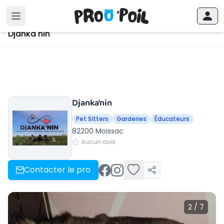
Accueil
›
Moissac
›
Djanka'nin
Djanka'nin
Djanka'nin
Pet Sitters
Garderies
Éducateurs
82200 Moissac
Aucun avis
Contacter le pro
2 / 7