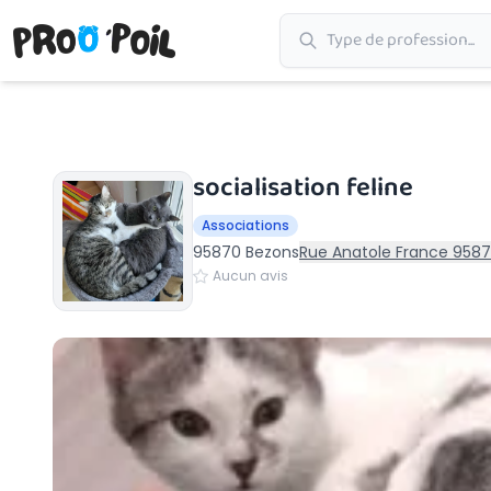
Accueil
›
Bezons
›
socialisation feline
socialisation feline
Associations
95870 Bezons
Rue Anatole France 958
Aucun avis