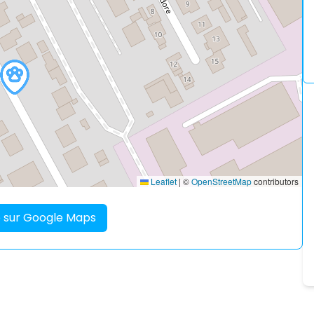
Leaflet
|
©
OpenStreetMap
contributors
re sur Google Maps