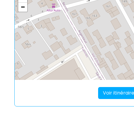
−
Voir itinérai