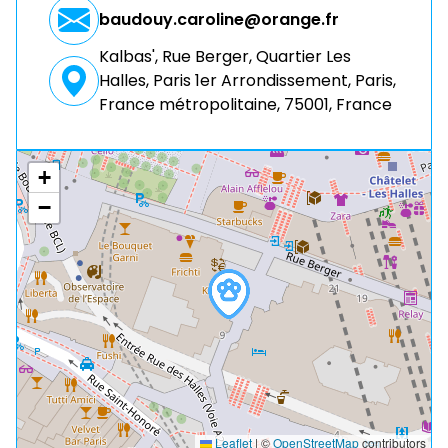
baudouy.caroline@orange.fr
Kalbas', Rue Berger, Quartier Les
Halles, Paris 1er Arrondissement, Paris,
France métropolitaine, 75001, France
+
−
Leaflet
|
©
OpenStreetMap
contributors