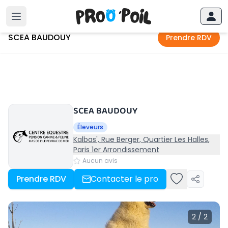
Accueil
›
SCEA BAUDOUY
SCEA BAUDOUY
Prendre RDV
SCEA BAUDOUY
Éleveurs
Kalbas', Rue Berger, Quartier Les Halles,
Paris 1er Arrondissement
Aucun avis
Prendre RDV
Contacter le pro
2 / 2