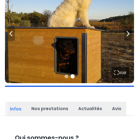
Voir
Nos prestations
Actualités
Avis
Infos
Qui sommes-nous
?