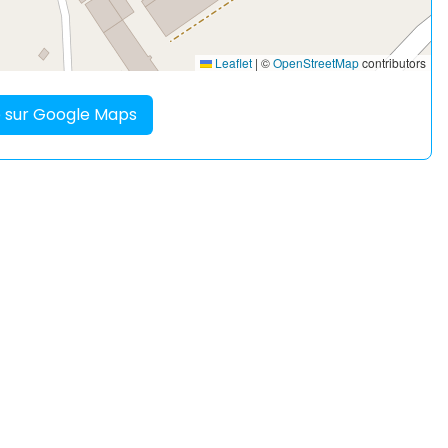
Leaflet
|
©
OpenStreetMap
contributors
re sur Google Maps