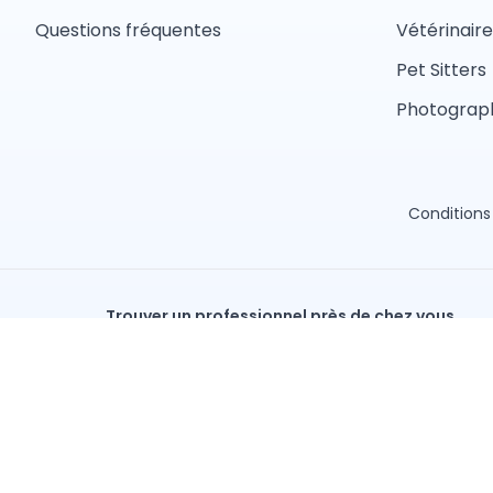
Questions fréquentes
Vétérinaire
Pet Sitters
Photograph
Conditions 
Trouver un professionnel près de chez vous
Toiletteur
Éducateur canin
Pet sitter
Éleveur
Services par ville
Paris
Marseille