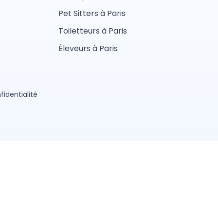
Pet Sitters à Paris
Toiletteurs à Paris
Éleveurs à Paris
fidentialité
aliste
Vétérinaire
lier
Ostéopathe animalier
Nice