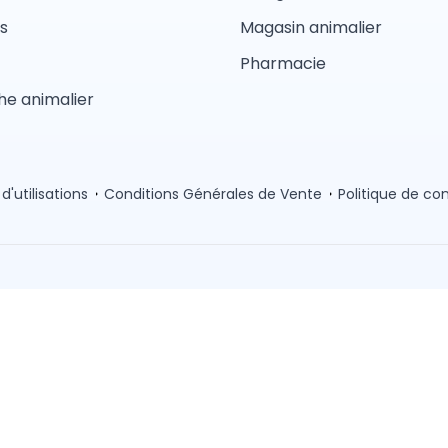
s
Magasin animalier
Pharmacie
e animalier
d'utilisations
Conditions Générales de Vente
Politique de con
Pension
Comportement
Garderie
Magasin anima
Lyon
Toulouse