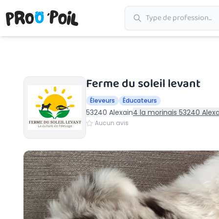
Accueil
›
Alexain
›
Ferme du soleil levant
Ferme du soleil levant
Éleveurs
Éducateurs
53240 Alexain
4 la morinais 53240 Alexa
Aucun avis