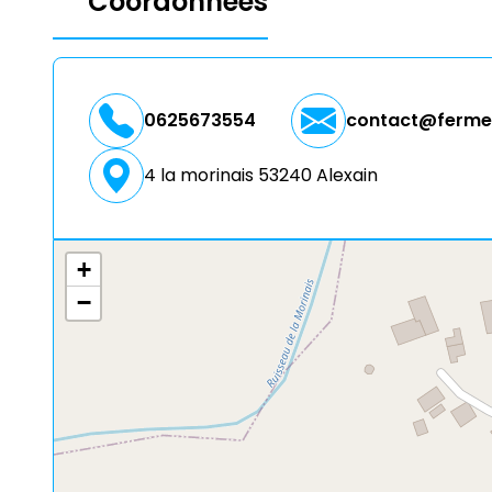
Coordonnées
0625673554
contact@fermedu
4 la morinais 53240 Alexain
+
−