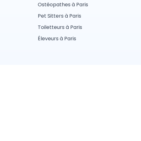
Ostéopathes à Paris
Pet Sitters à Paris
Toiletteurs à Paris
Éleveurs à Paris
fidentialité
aliste
Vétérinaire
lier
Ostéopathe animalier