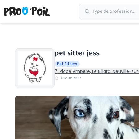
Accueil
›
pet sitter jess
pet sitter jess
Pet Sitters
7, Place Ampère, Le Billard, Neuville-s
Aucun avis