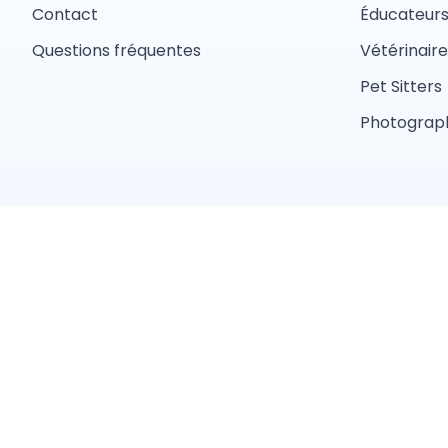
Contact
Éducateur
Questions fréquentes
Vétérinaire
Pet Sitters
Photograph
Conditions 
Trouver un professionnel près de chez vous
Toiletteur
Éducateur canin
Pet sitter
Éleveur
Services par ville