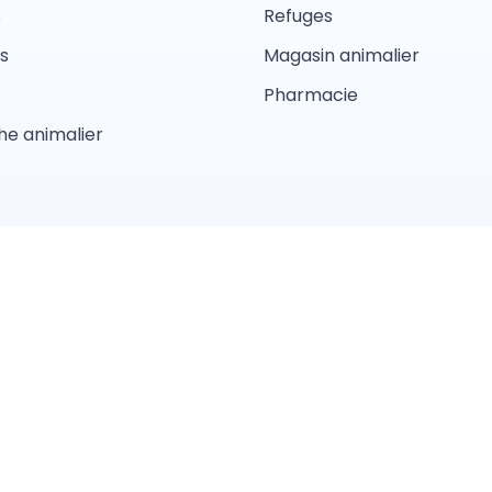
s
Refuges
s
Magasin animalier
Pharmacie
e animalier
d'utilisations
Conditions Générales de Vente
Politique de con
Pension
Comportement
Garderie
Magasin anima