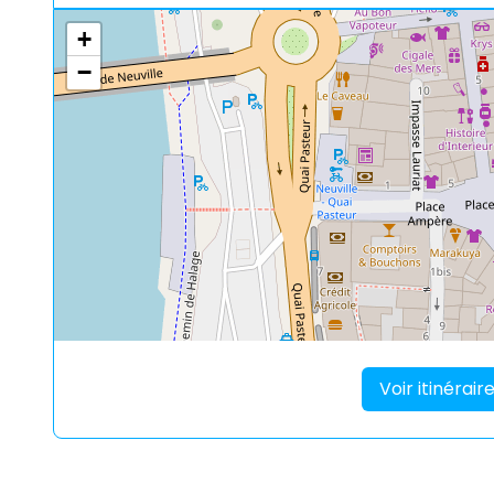
+
−
Voir itinérai