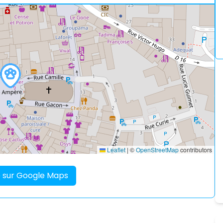
Leaflet
|
©
OpenStreetMap
contributors
re sur Google Maps