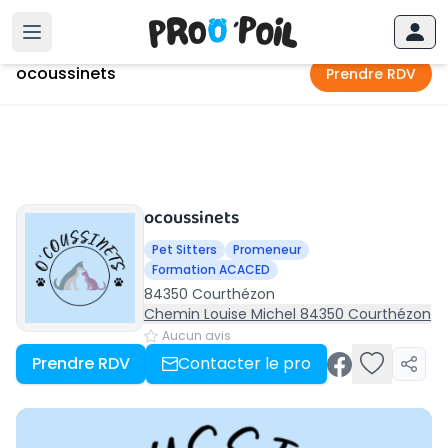
Accueil
›
Courthézon
›
ocoussinets
ocoussinets
Prendre RDV
ocoussinets
Pet Sitters
Promeneur
Formation ACACED
84350 Courthézon
Chemin Louise Michel 84350 Courthézon
Aucun avis
Prendre RDV
Contacter le pro