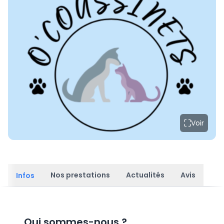
Voir
Nos prestations
Actualités
Avis
Infos
Qui sommes-nous
?