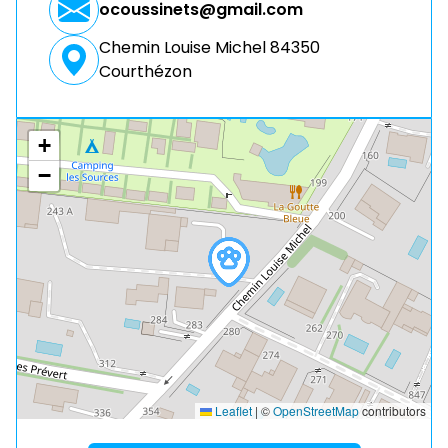
ocoussinets@gmail.com
Chemin Louise Michel 84350
Courthézon
+
−
Leaflet
|
©
OpenStreetMap
contributors