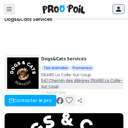
Accueil
›
La Colle-Sur-Loup
›
Dogs&Cats Services
Dogs&Cats Services
Dogs&Cats Services
Taxi animalier
Promeneur
06480 La Colle-Sur-Loup
541 Chemin des Allègres 06480 La Colle-
sur-Loup
Aucun avis
Contacter le pro