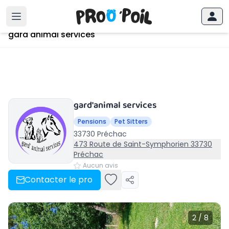
Accueil
›
Préchac
›
gard'animal services
gard'animal services
gard'animal services
Pensions
Pet Sitters
33730 Préchac
473 Route de Saint-Symphorien 33730
Préchac
Aucun avis
Contacter le pro
2 / 8