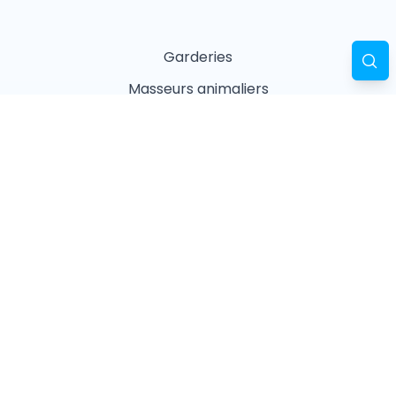
Garderies
Masseurs animaliers
Naturopathes animaliers
Associations
Refuges
Magasin animalier
Pharmacie
Recherches fréquentes
Vétérinaires à Paris
Garderies à Paris