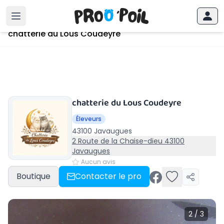
Accueil
›
Javaugues
›
chatterie du Lous Coudeyre
chatterie du Lous Coudeyre
chatterie du Lous Coudeyre
Éleveurs
43100 Javaugues
2 Route de la Chaise-dieu 43100
Javaugues
Aucun avis
Boutique
Contacter le pro
2 / 3