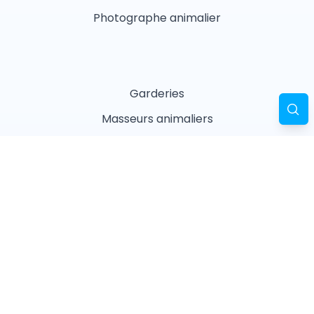
Photographe animalier
Garderies
Masseurs animaliers
Naturopathes animaliers
Associations
Refuges
Magasin animalier
Pharmacie
Recherches fréquentes