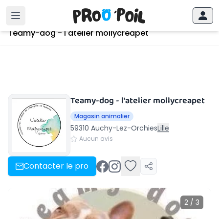
Accueil
›
Auchy-Lez-Orchies
›
Teamy-dog - l'atelier mollycreapet
Teamy-dog - l'atelier mollycreapet
Teamy-dog - l'atelier mollycreapet
Magasin animalier
59310 Auchy-Lez-Orchies
Lille
Aucun avis
Contacter le pro
2 / 3