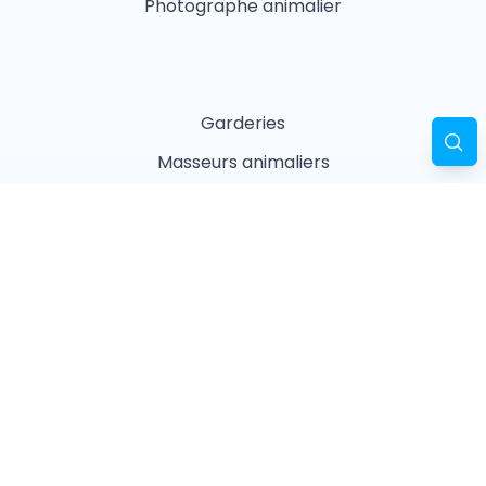
Photographe animalier
Garderies
Masseurs animaliers
Naturopathes animaliers
Associations
Refuges
Magasin animalier
Pharmacie
Recherches fréquentes
Vétérinaires à Paris