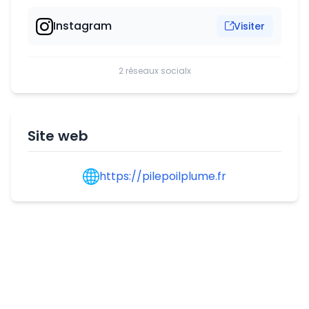
Instagram
Visiter
2 réseaux socialx
Site web
https://pilepoilplume.fr