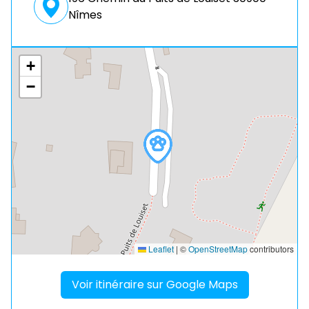
Nîmes
+
−
Leaflet
|
©
OpenStreetMap
contributors
Voir itinéraire sur Google Maps