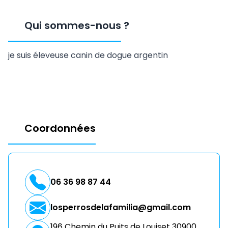
Qui sommes-nous
?
je suis éleveuse canin de dogue argentin
Coordonnées
06 36 98 87 44
losperrosdelafamilia@gmail.com
196 Chemin du Puits de Louiset 30900