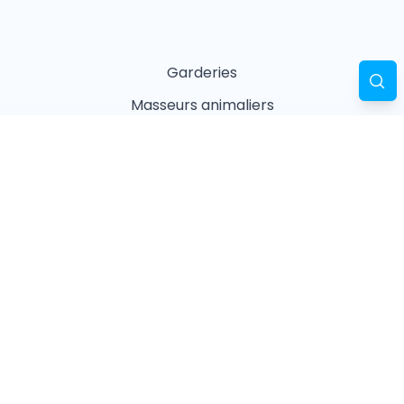
Garderies
Masseurs animaliers
Naturopathes animaliers
Associations
Refuges
Magasin animalier
Pharmacie
Recherches fréquentes
Vétérinaires à Paris
Garderies à Paris