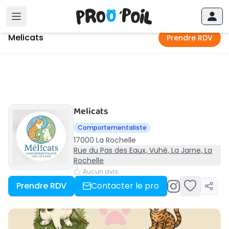
Accueil
›
La Rochelle
›
Melicats
Melicats
Prendre RDV
Melicats
Comportementaliste
17000 La Rochelle
Rue du Pas des Eaux, Vuhé, La Jarne, La
Rochelle
Aucun avis
Prendre RDV
Contacter le pro