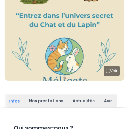
Voir
Nos prestations
Actualités
Avis
Infos
Qui sommes-nous
?