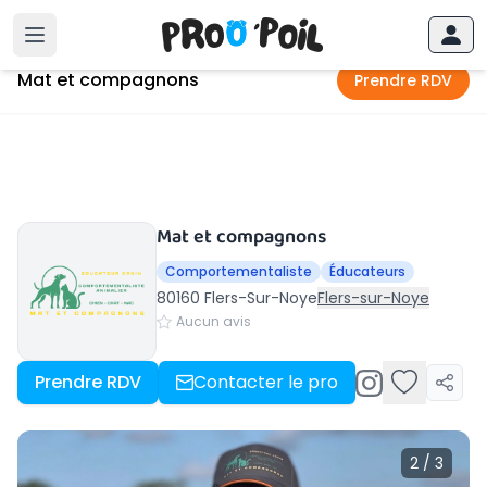
Accueil
›
Flers-Sur-Noye
›
Mat et compagnons
Mat et compagnons
Prendre RDV
Mat et compagnons
Comportementaliste
Éducateurs
80160 Flers-Sur-Noye
Flers-sur-Noye
Aucun avis
Prendre RDV
Contacter le pro
2 / 3