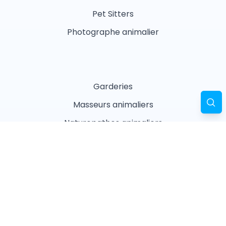
Pet Sitters
Photographe animalier
Garderies
Masseurs animaliers
Naturopathes animaliers
Associations
Refuges
Magasin animalier
Pharmacie
Recherches fréquentes