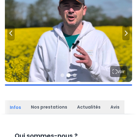
Voir
Nos prestations
Actualités
Avis
Infos
Qui sommes-nous
?