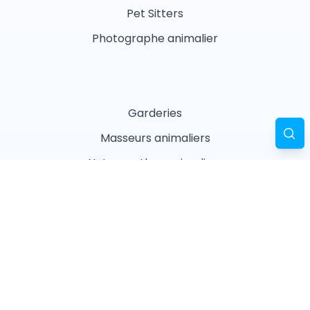
Pet Sitters
Photographe animalier
Garderies
Masseurs animaliers
Naturopathes animaliers
Associations
Refuges
Magasin animalier
Pharmacie
Recherches fréquentes