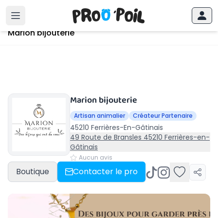
Accueil
›
Ferrières-En-Gâtinais
›
Marion bijouterie
Marion bijouterie
Marion bijouterie
Artisan animalier
Créateur Partenaire
45210 Ferrières-En-Gâtinais
49 Route de Bransles 45210 Ferrières-en-
Gâtinais
Aucun avis
Boutique
Contacter le pro