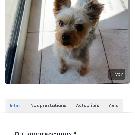
Voir
Nos prestations
Actualités
Avis
Infos
Qui sommes-nous
?