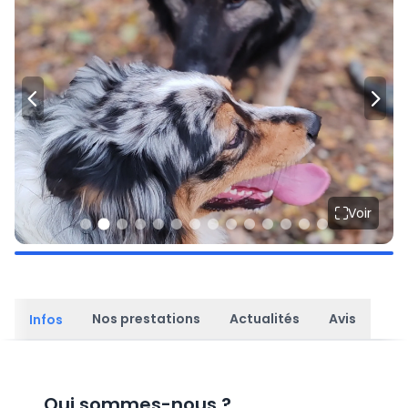
Voir
Nos prestations
Actualités
Avis
Infos
Qui sommes-nous
?