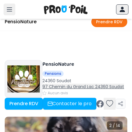
Accueil
›
Soudat
›
PensioNature
PensioNature
Prendre RDV
PensioNature
Pensions
24360 Soudat
97 Chemin du Grand Lac 24360 Soudat
Aucun avis
Prendre RDV
Contacter le pro
2 / 14