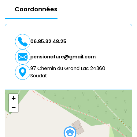
Coordonnées
06.85.32.48.25
pensionature@gmail.com
97 Chemin du Grand Lac 24360
Soudat
+
−