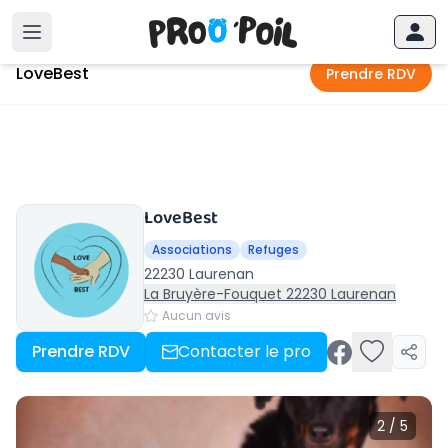
Accueil
›
Laurenan
›
LoveBest
LoveBest
Prendre RDV
LoveBest
Associations
Refuges
22230 Laurenan
La Bruyère-Fouquet 22230 Laurenan
Aucun avis
Prendre RDV
Contacter le pro
2 / 5