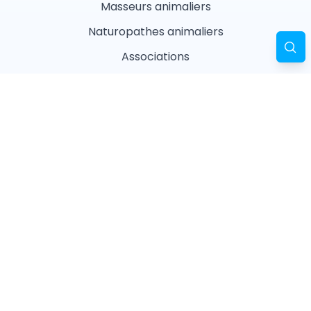
Masseurs animaliers
Naturopathes animaliers
Associations
Refuges
Magasin animalier
Pharmacie
Recherches fréquentes
Vétérinaires à Paris
Garderies à Paris
Associations à Paris
Pharmacies à Paris
Ostéopathes à Paris