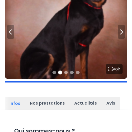
Voir
Nos prestations
Actualités
Avis
Infos
Qui sommes-nous
?