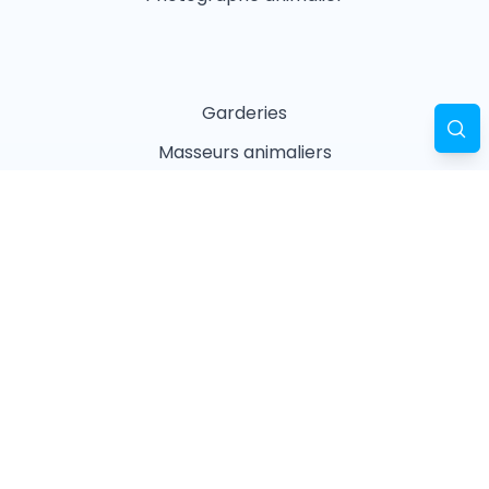
Garderies
Masseurs animaliers
Naturopathes animaliers
Associations
Refuges
Magasin animalier
Pharmacie
Recherches fréquentes
Vétérinaires à Paris