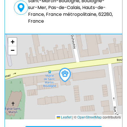
Saint-Martin-Boulogne, Boulogne-
sur-Mer, Pas-de-Calais, Hauts-de-
France, France métropolitaine, 62280,
France
+
−
Leaflet
|
©
OpenStreetMap
contributors