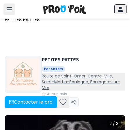
Accueil
›
PETITES PATTES
PETITES PATTES
PETITES PATTES
Pet Sitters
Route de Saint-Omer, Centre-Ville,
Saint-Martin-Boulogne, Boulogne-sur-
Mer
Aucun avis
Contacter le pro
2 / 3