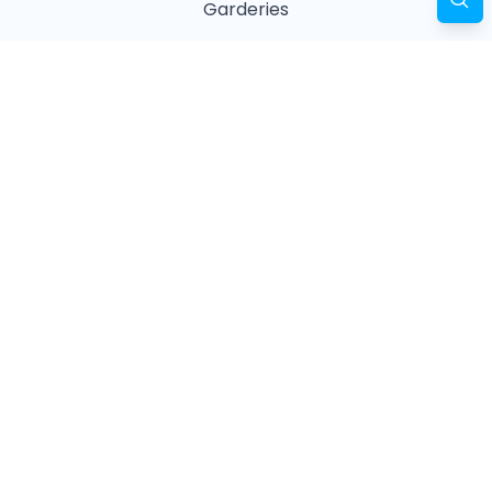
Garderies
Masseurs animaliers
Naturopathes animaliers
Associations
Refuges
Magasin animalier
Pharmacie
Recherches fréquentes
Vétérinaires à Paris
Garderies à Paris
Associations à Paris
Pharmacies à Paris