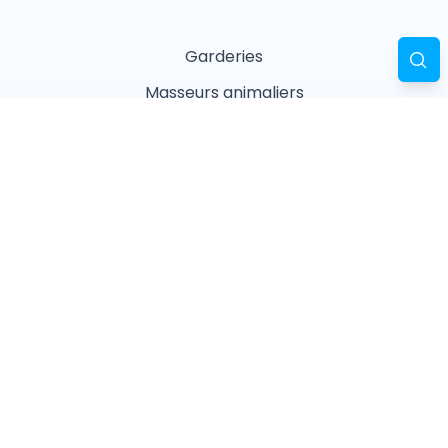
Garderies
Masseurs animaliers
Naturopathes animaliers
Associations
Refuges
Magasin animalier
Pharmacie
Recherches fréquentes
Vétérinaires à Paris
Garderies à Paris