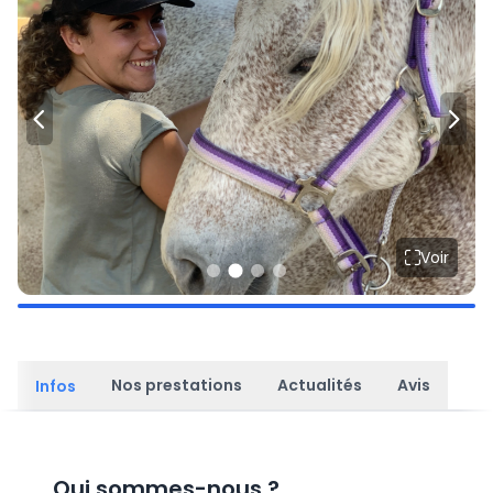
Voir
Nos prestations
Actualités
Avis
Infos
Qui sommes-nous
?