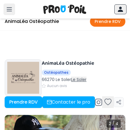
Accueil
›
Le Soler
›
AnimaLéa Ostéopathie
AnimaLéa Ostéopathie
Prendre RDV
AnimaLéa Ostéopathie
Ostéopathes
66270 Le Soler
Le Soler
Aucun avis
Prendre RDV
Contacter le pro
2 / 4