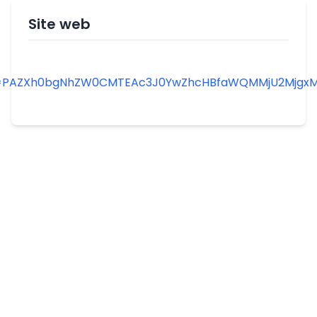
Site web
lid=PAZXh0bgNhZW0CMTEAc3J0YwZhcHBfaWQMMjU2Mj