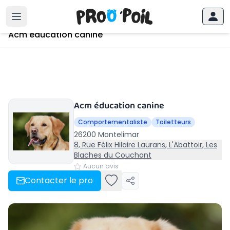
Accueil
›
Montelimar
›
Acm éducation canine
Acm éducation canine
Acm éducation canine
Comportementaliste
Toiletteurs
26200 Montelimar
8, Rue Félix Hilaire Laurans, L'Abattoir, Les
Blaches du Couchant
Aucun avis
Contacter le pro