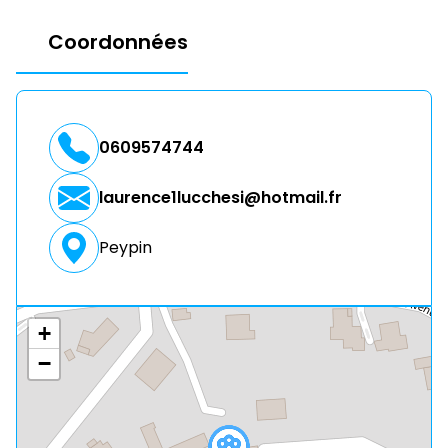
Coordonnées
0609574744
laurence1lucchesi@hotmail.fr
Peypin
+
−