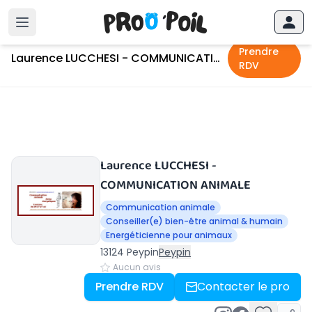
Accueil
›
Peypin
›
Laurence LUCCHESI - COMMUNICATION ANIMALE
Prendre
Laurence LUCCHESI - COMMUNICATION ANIMALE
RDV
Laurence LUCCHESI -
COMMUNICATION ANIMALE
Communication animale
Conseiller(e) bien-être animal & humain
Energéticienne pour animaux
13124 Peypin
Peypin
Aucun avis
Prendre RDV
Contacter le pro