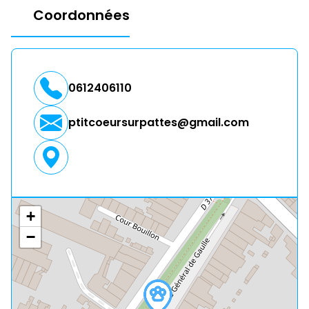
Coordonnées
0612406110
ptitcoeursurpattes@gmail.com
+
−