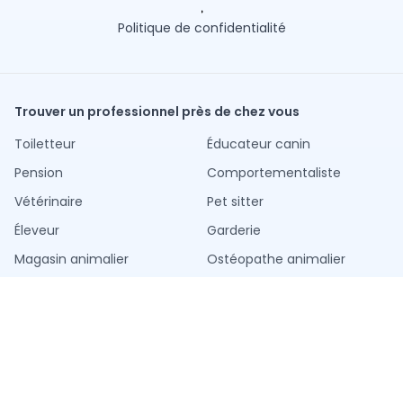
Politique de confidentialité
Trouver un professionnel près de chez vous
Toiletteur
Éducateur canin
Pension
Comportementaliste
Vétérinaire
Pet sitter
Éleveur
Garderie
Magasin animalier
Ostéopathe animalier
Services par ville
Paris
Marseille
Lyon
Toulouse
Nice
Nantes