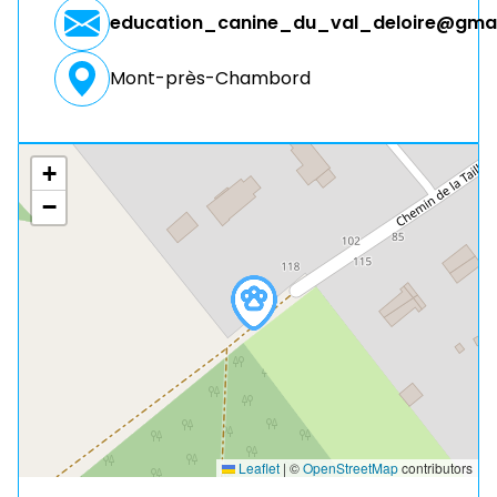
education_canine_du_val_deloire@gma
Mont-près-Chambord
+
−
Leaflet
|
©
OpenStreetMap
contributors