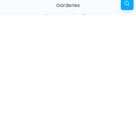
Garderies
Masseurs animaliers
Naturopathes animaliers
Associations
Refuges
Magasin animalier
Pharmacie
Recherches fréquentes
Vétérinaires à Paris
Garderies à Paris
Associations à Paris