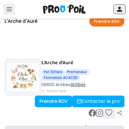
Accueil
›
Antibes
›
L'Arche d'Auré
L'Arche d'Auré
Prendre RDV
L'Arche d'Auré
Pet Sitters
Promeneur
Formation ACACED
06600 Antibes
Antibes
Aucun avis
Prendre RDV
Contacter le pro