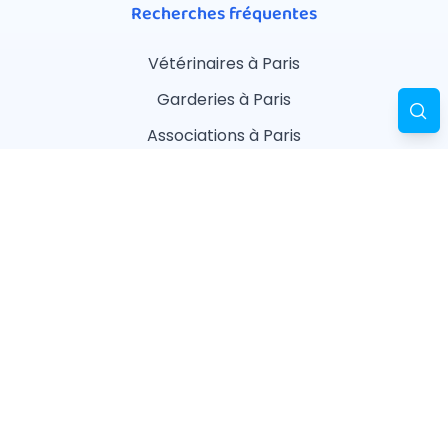
Recherches fréquentes
Vétérinaires à Paris
Garderies à Paris
Associations à Paris
Pharmacies à Paris
Ostéopathes à Paris
Pet Sitters à Paris
Toiletteurs à Paris
Éleveurs à Paris
Conditions d'utilisations
Conditions Générales de Vente