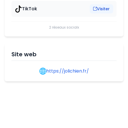
TikTok
Visiter
2 réseaux socialx
Site web
https://jolichien.fr/