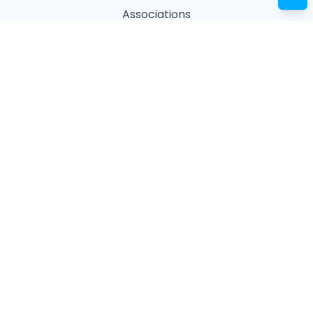
Associations
Refuges
Magasin animalier
Pharmacie
Recherches fréquentes
Vétérinaires à Paris
Garderies à Paris
Associations à Paris
Pharmacies à Paris
Ostéopathes à Paris
Pet Sitters à Paris