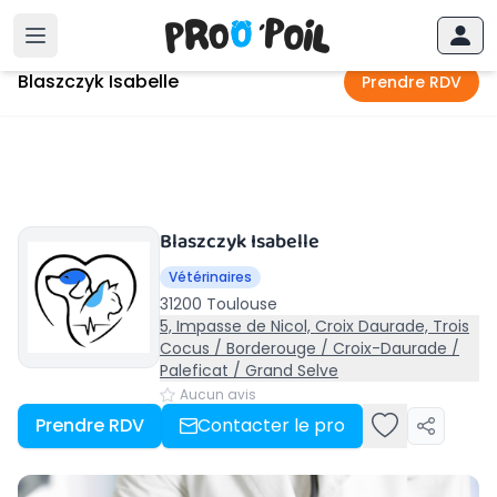
Accueil
›
Toulouse
›
Blaszczyk Isabelle
Blaszczyk Isabelle
Prendre RDV
Blaszczyk Isabelle
Vétérinaires
31200 Toulouse
5, Impasse de Nicol, Croix Daurade, Trois
Cocus / Borderouge / Croix-Daurade /
Paleficat / Grand Selve
Aucun avis
Prendre RDV
Contacter le pro