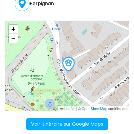
Perpignan
+
−
Leaflet
|
©
OpenStreetMap
contributors
Voir itinéraire sur Google Maps