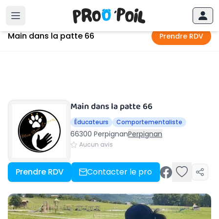
Accueil
›
Perpignan
›
Main dans la patte 66
Main dans la patte 66
Prendre RDV
Main dans la patte 66
Éducateurs
Comportementaliste
66300 Perpignan
Perpignan
Aucun avis
Prendre RDV
Contacter le pro