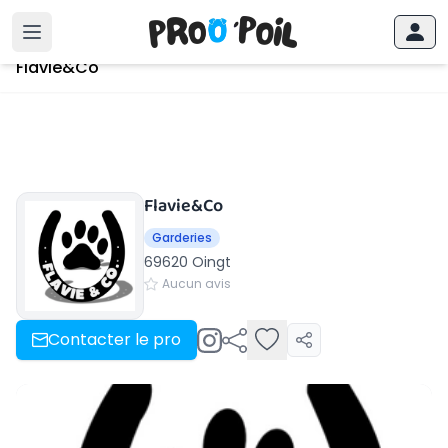
Accueil
›
Oingt
›
Flavie&Co
Flavie&Co
Flavie&Co
Garderies
69620 Oingt
Aucun avis
Contacter le pro