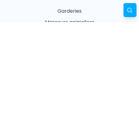
Garderies
Masseurs animaliers
Naturopathes animaliers
Associations
Refuges
Magasin animalier
Pharmacie
Recherches fréquentes
Vétérinaires à Paris
Garderies à Paris
Associations à Paris