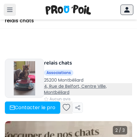
Accueil
›
Montbéliard
›
relais chats
relais chats
relais chats
Associations
25200 Montbéliard
4, Rue de Belfort, Centre Ville,
Montbéliard
Aucun avis
Contacter le pro
2 / 3