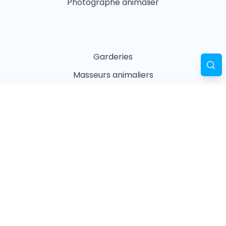
Photographe animalier
Garderies
Masseurs animaliers
Naturopathes animaliers
Associations
Refuges
Magasin animalier
Pharmacie
Recherches fréquentes
Vétérinaires à Paris