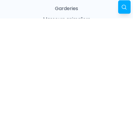
Garderies
Masseurs animaliers
Naturopathes animaliers
Associations
Refuges
Magasin animalier
Pharmacie
Recherches fréquentes
Vétérinaires à Paris
Garderies à Paris
Associations à Paris