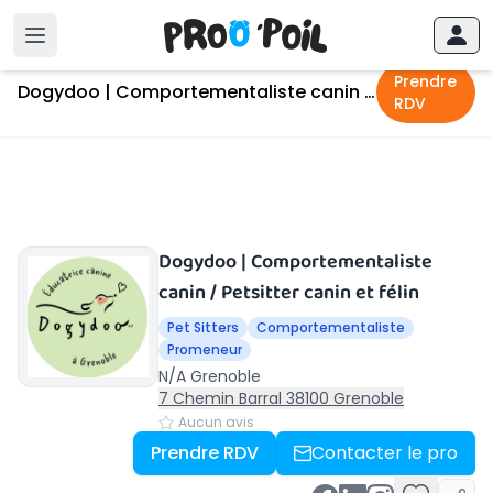
Accueil
›
Grenoble
›
Dogydoo | Comportementaliste canin / Petsitter canin et félin
Prendre
Dogydoo | Comportementaliste canin / Petsitter canin et félin
RDV
Dogydoo | Comportementaliste
canin / Petsitter canin et félin
Pet Sitters
Comportementaliste
Promeneur
N/A Grenoble
7 Chemin Barral 38100 Grenoble
Aucun avis
Prendre RDV
Contacter le pro