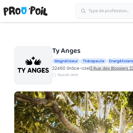
Accueil
›
Grâce-Uzel
›
Ty Anges
Ty Anges
Magnétiseur
Thérapeute
Energéticie
22460 Grâce-Uzel
3 Rue des Blossiers 
Aucun avis