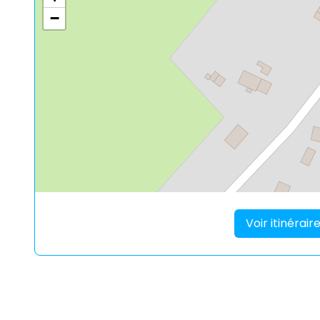
−
Voir itinérai