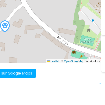
Leaflet
|
©
OpenStreetMap
contributors
re sur Google Maps