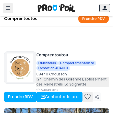
Accueil
›
Chaussan
›
Comprentoutou
Comprentoutou
Prendre RDV
Comprentoutou
Éducateurs
Comportementaliste
Formation ACACED
69440 Chaussan
124, Chemin des Garennes, Lotissement
des Menestrels, La Saignette
Aucun avis
Prendre RDV
Contacter le pro