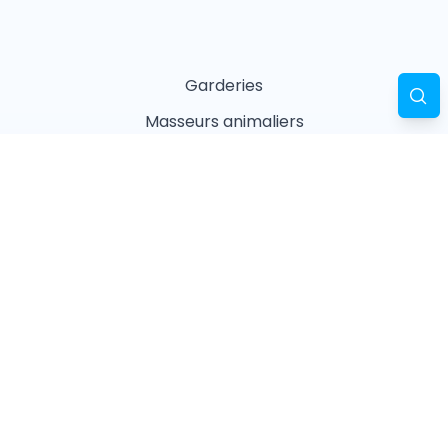
Garderies
Masseurs animaliers
Naturopathes animaliers
Associations
Refuges
Magasin animalier
Pharmacie
Recherches fréquentes
Vétérinaires à Paris
Garderies à Paris