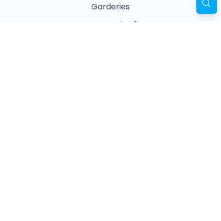
Garderies
Masseurs animaliers
Naturopathes animaliers
Associations
Refuges
Magasin animalier
Pharmacie
Recherches fréquentes
Vétérinaires à Paris
Garderies à Paris
Associations à Paris
Pharmacies à Paris