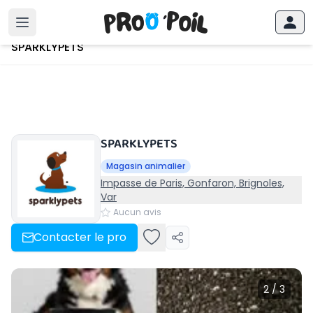
Accueil
›
SPARKLYPETS
SPARKLYPETS
SPARKLYPETS
Magasin animalier
Impasse de Paris, Gonfaron, Brignoles,
Var
Aucun avis
Contacter le pro
2 / 3