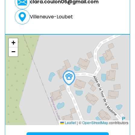
clara.coulon06@gmail.com
Villeneuve-Loubet
+
−
Leaflet
|
©
OpenStreetMap
contributors