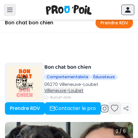
Accueil
›
Villeneuve-Loubet
›
Bon chat bon chien
Bon chat bon chien
Prendre RDV
Bon chat bon chien
Comportementaliste
Éducateurs
06270 Villeneuve-Loubet
Villeneuve-Loubet
Aucun avis
Prendre RDV
Contacter le pro
2 / 6