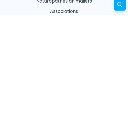
Naturopathes animaliers
Associations
Refuges
Magasin animalier
Pharmacie
Recherches fréquentes
Vétérinaires à Paris
Garderies à Paris
Associations à Paris
Pharmacies à Paris
Ostéopathes à Paris
Pet Sitters à Paris