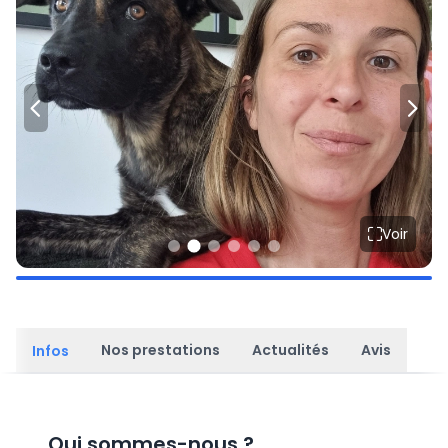
Voir
Nos prestations
Actualités
Avis
Infos
Qui sommes-nous
?