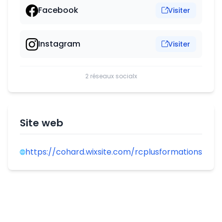
Facebook
Visiter
Instagram
Visiter
2 réseaux socialx
Site web
https://cohard.wixsite.com/rcplusformations