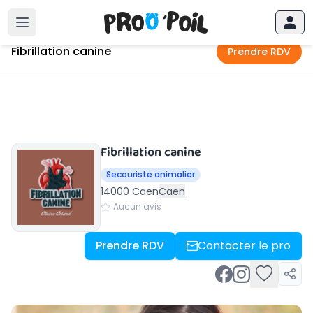
Accueil
›
Caen
›
Fibrillation canine
Fibrillation canine
Prendre RDV
Fibrillation canine
Secouriste animalier
14000 Caen
Caen
Aucun avis
Prendre RDV
Contacter le pro